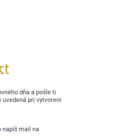
kt
vného dňa a pošle ti
e uvedená pri vytvorení
 napíš mail na