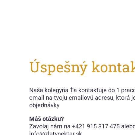
Úspešný konta
Naša kolegyňa Ťa kontaktuje do 1 praco
email na tvoju emailovú adresu, ktorá j
objednávky.
Máš otázku?
Zavolaj nám na +421 915 317 475 alebo
info@zlatynektar.sk